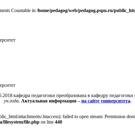
lements Countable in
/home/pedagog/web/pedagog.pspu.ru/public_html
ерситет
ерситет
05.2018 кафедра педагогики преобразована в кафедру педагогики
уч.года.
Актуальная информация –
на сайте университета
.
ic_html/attachments/.htaccess): failed to open stream: Permission deni
filesystem/file.php
on line
440